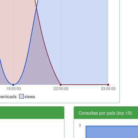
ownloads
views
Consultas por país (top 10)