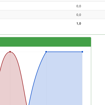
0,0
0,0
1,0