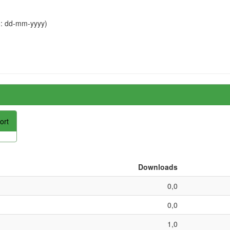
o: dd-mm-yyyy)
ort
Downloads
0,0
0,0
1,0