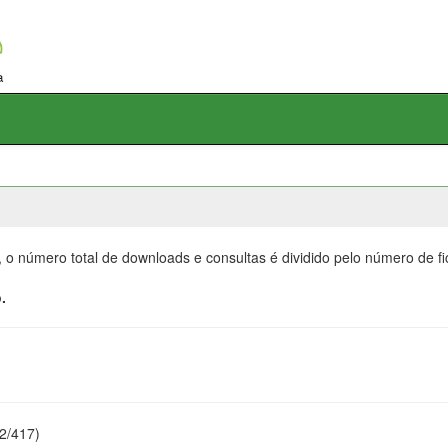
, o número total de downloads e consultas é dividido pelo número de f
.
22/417)