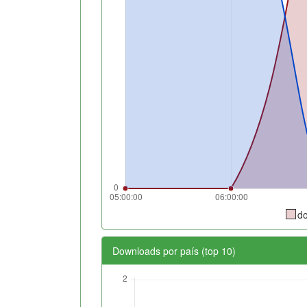
d
Downloads por país (top 10)