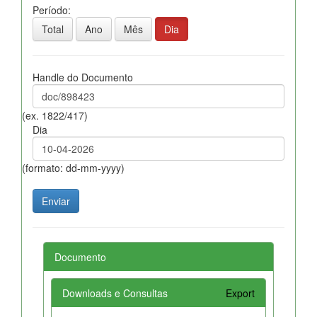
Período:
Total
Ano
Mês
Dia
Handle do Documento
(ex. 1822/417)
Dia
(formato: dd-mm-yyyy)
Documento
Downloads e Consultas
Export