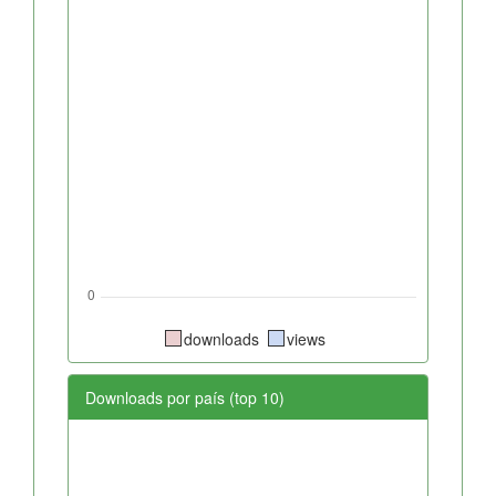
downloads
views
Downloads por país (top 10)