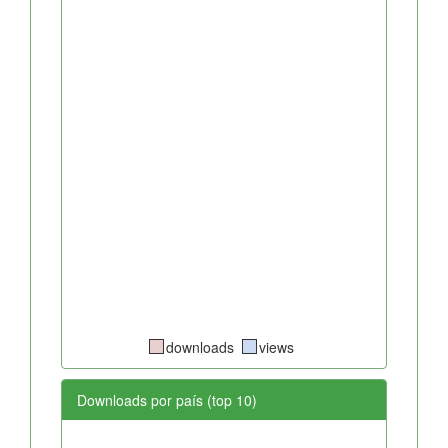
downloads
views
Downloads por país (top 10)