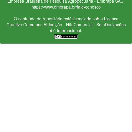
Empresa Brasileira de Pesquisa Agropecuária - Embrapa
SAC:
https://www.embrapa.br/fale-conosco
O conteúdo do repositório está licenciado sob a Licença
Creative Commons
Atribuição - NãoComercial - SemDerivações
4.0 Internacional.