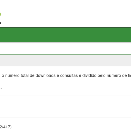
, o número total de downloads e consultas é dividido pelo número de f
.
22/417)