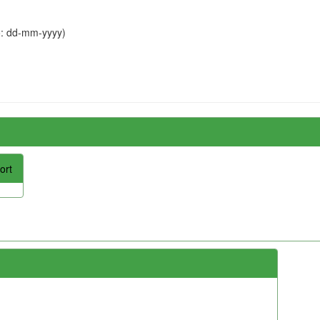
o: dd-mm-yyyy)
ort