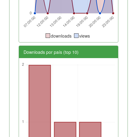
downloads
views
Downloads por país (top 10)