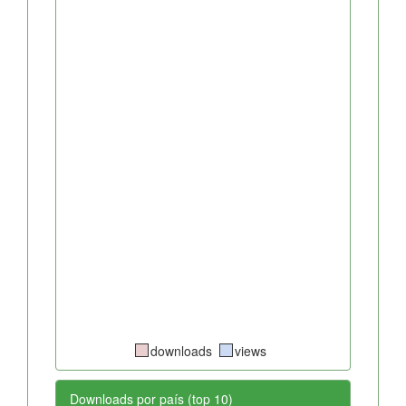
downloads
views
Downloads por país (top 10)