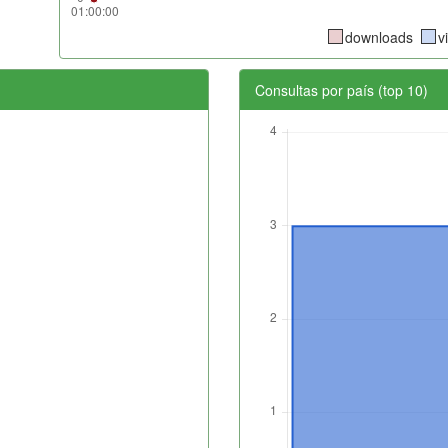
downloads
v
Consultas por país (top 10)