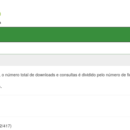
, o número total de downloads e consultas é dividido pelo número de f
.
22/417)