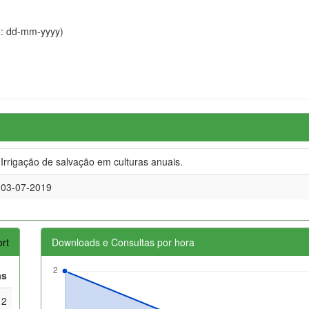
o: dd-mm-yyyy)
Irrigação de salvação em culturas anuais.
03-07-2019
rt
Downloads e Consultas por hora
as
2