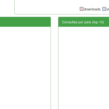
downloads
v
Consultas por país (top 10)