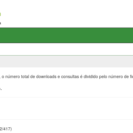
, o número total de downloads e consultas é dividido pelo número de f
.
22/417)