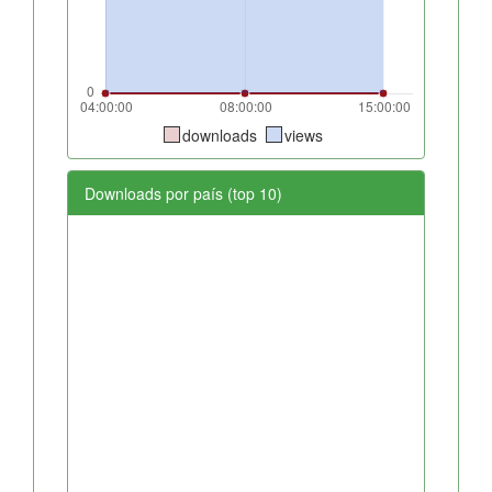
downloads
views
Downloads por país (top 10)