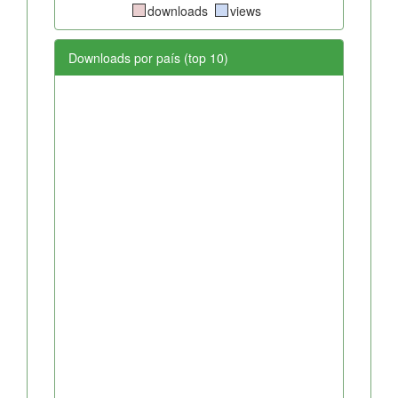
downloads
views
Downloads por país (top 10)