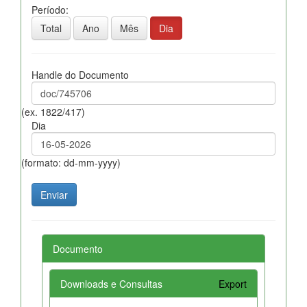
Período:
Total
Ano
Mês
Dia
Handle do Documento
(ex. 1822/417)
Dia
(formato: dd-mm-yyyy)
Documento
Downloads e Consultas
Export