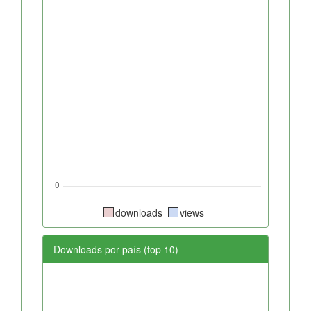
downloads
views
Downloads por país (top 10)