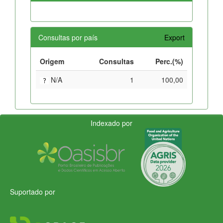
Consultas por país
Export
Origem
Consultas
Perc.(%)
N/A
1
100,00
Indexado por
Suportado por