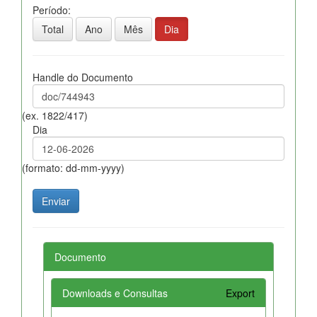
Período:
Total
Ano
Mês
Dia
Handle do Documento
(ex. 1822/417)
Dia
(formato: dd-mm-yyyy)
Documento
Downloads e Consultas
Export