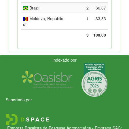
Brazil
2
66,67
Moldova, Republic
1
33,33
of
3
100,00
Indexado por
Suportado por
Empresa Brasileira de Pesquisa Agropecuária - Embrapa
SAC: