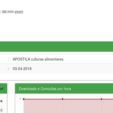
o: dd-mm-yyyy)
:
APOSTILA culturas alimentares.
:
03-04-2018
rt
Downloads e Consultas por hora
as
0