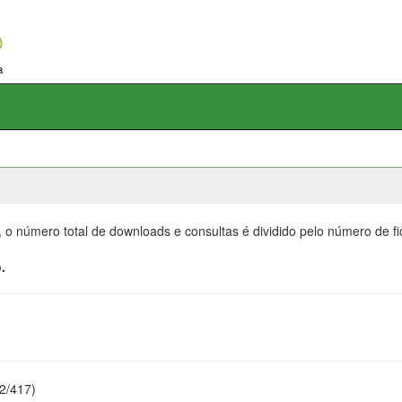
, o número total de downloads e consultas é dividido pelo número de f
.
22/417)