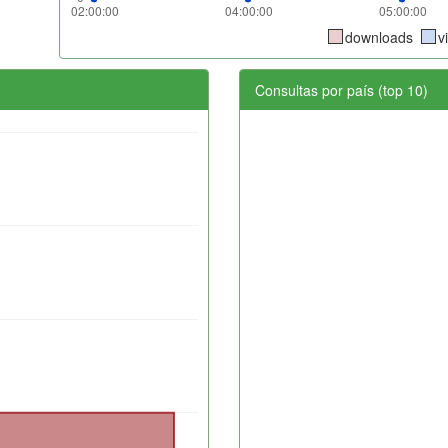
downloads
v
Consultas por país (top 10)