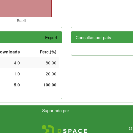
Export
Consultas por país
ownloads
Perc.(%)
4,0
80,00
1,0
20,00
5,0
100,00
Suportado por
O 