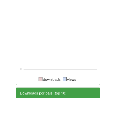
downloads
views
Downloads por país (top 10)