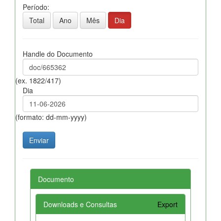
Período:
Total
Ano
Mês
Dia
Handle do Documento
(ex. 1822/417)
Dia
(formato: dd-mm-yyyy)
Documento
Downloads e Consultas
Export