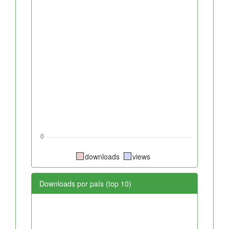
downloads
views
Downloads por país (top 10)