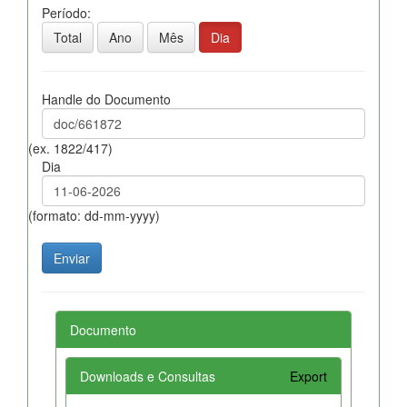
Período:
Total
Ano
Mês
Dia
Handle do Documento
(ex. 1822/417)
Dia
(formato: dd-mm-yyyy)
Documento
Downloads e Consultas
Export