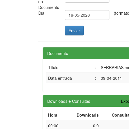
do
Documento
Dia
(format
Documento
Título
:
SERRARIAS móve
Data entrada
:
09-04-2011
Downloads e Consultas
Expo
Hora
Downloads
Consult
09:00
0,0