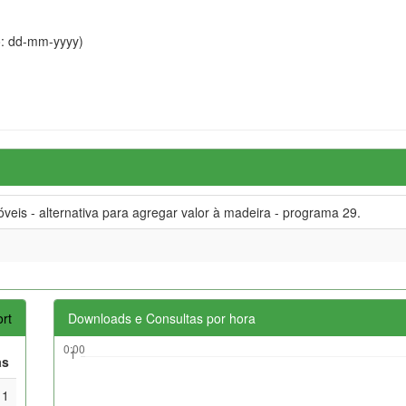
o: dd-mm-yyyy)
is - alternativa para agregar valor à madeira - programa 29.
rt
Downloads e Consultas por hora
as
1