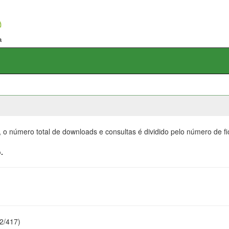
, o número total de downloads e consultas é dividido pelo número de f
.
22/417)