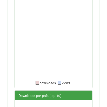
downloads
views
Downloads por país (top 10)