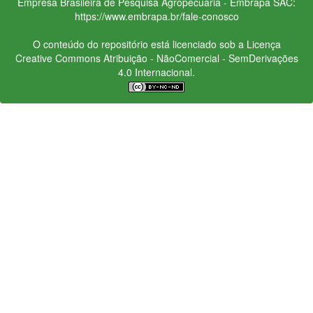
Empresa Brasileira de Pesquisa Agropecuária - Embrapa
SAC:
https://www.embrapa.br/fale-conosco
O conteúdo do repositório está licenciado sob a Licença
Creative Commons
Atribuição - NãoComercial - SemDerivações
4.0 Internacional.