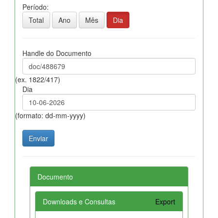
Período:
Total
Ano
Mês
Dia
Handle do Documento
(ex. 1822/417)
Dia
(formato: dd-mm-yyyy)
Documento
Downloads e Consultas
Export