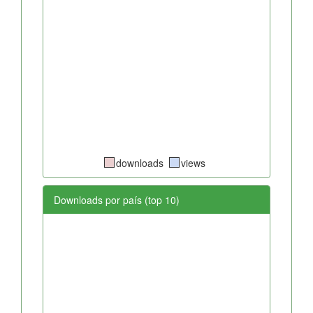
downloads
views
Downloads por país (top 10)