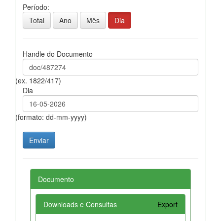
Período:
Total
Ano
Mês
Dia
Handle do Documento
(ex. 1822/417)
Dia
(formato: dd-mm-yyyy)
Documento
Downloads e Consultas
Export