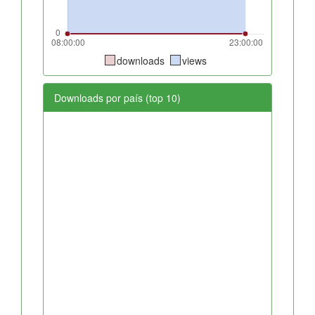
downloads
views
Downloads por país (top 10)