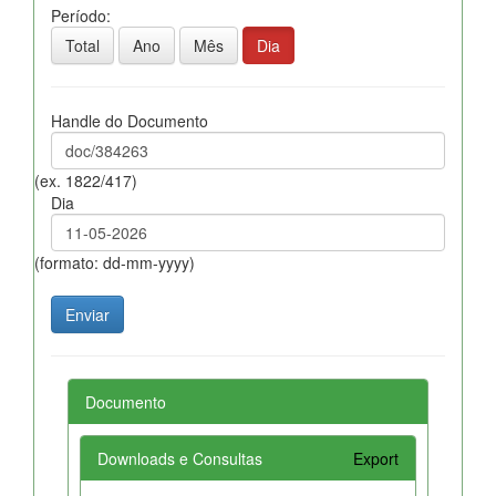
Período:
Total
Ano
Mês
Dia
Handle do Documento
(ex. 1822/417)
Dia
(formato: dd-mm-yyyy)
Documento
Downloads e Consultas
Export