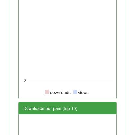
downloads
views
Downloads por país (top 10)