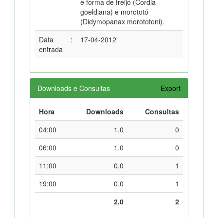
e forma de freijó (Cordia
goeldiana) e morototó
(Didymopanax morototoni).
Data
:
17-04-2012
entrada
Downloads e Consultas
Export
Hora
Downloads
Consultas
04:00
1,0
0
06:00
1,0
0
11:00
0,0
1
19:00
0,0
1
2,0
2