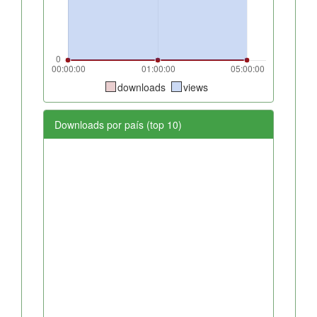
downloads
views
Downloads por país (top 10)