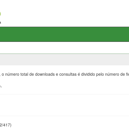
, o número total de downloads e consultas é dividido pelo número de f
.
22/417)