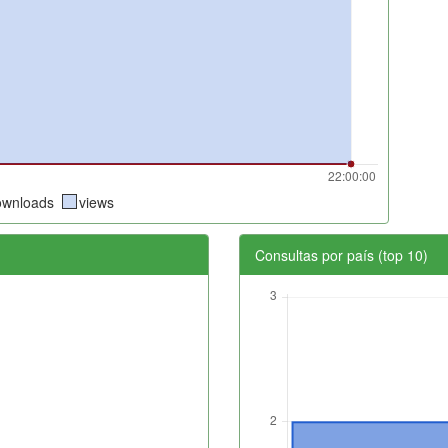
ownloads
views
Consultas por país (top 10)