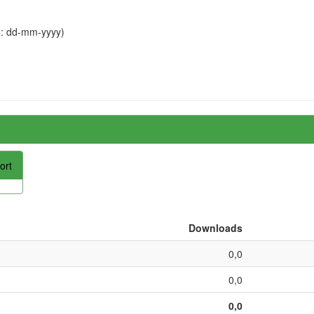
o: dd-mm-yyyy)
ort
Downloads
0,0
0,0
0,0