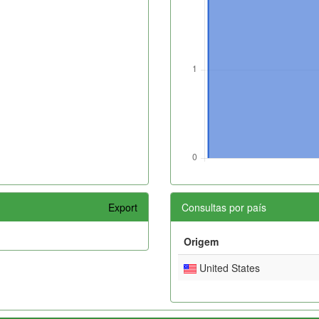
Export
Consultas por país
Origem
United States