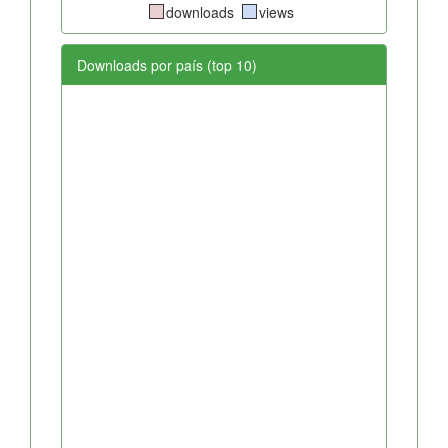
downloads
views
Downloads por país (top 10)