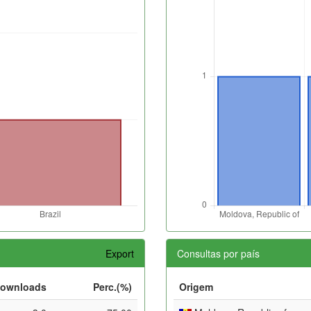
Export
Consultas por país
ownloads
Perc.(%)
Origem