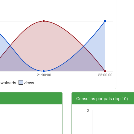
ownloads
views
Consultas por país (top 10)