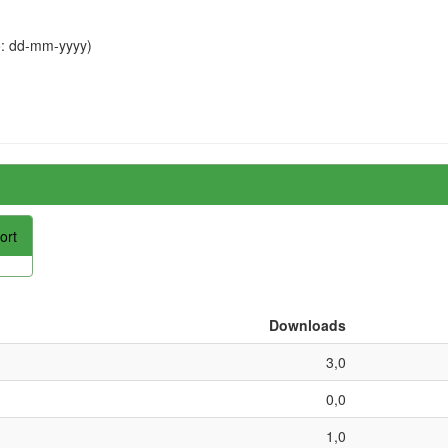
o: dd-mm-yyyy)
ort
Downloads
3,0
0,0
1,0