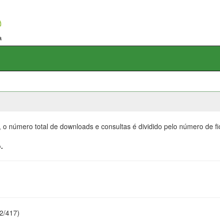
, o número total de downloads e consultas é dividido pelo número de f
.
22/417)