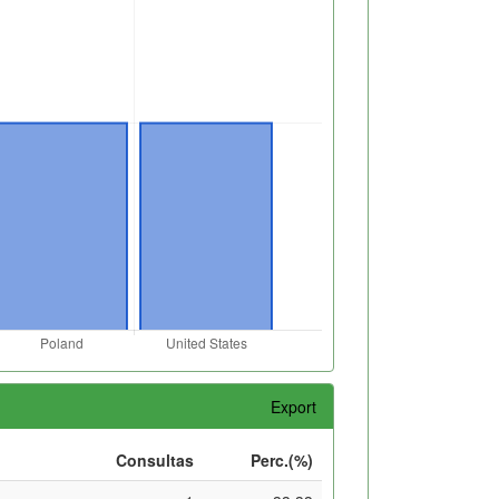
Export
Consultas
Perc.(%)