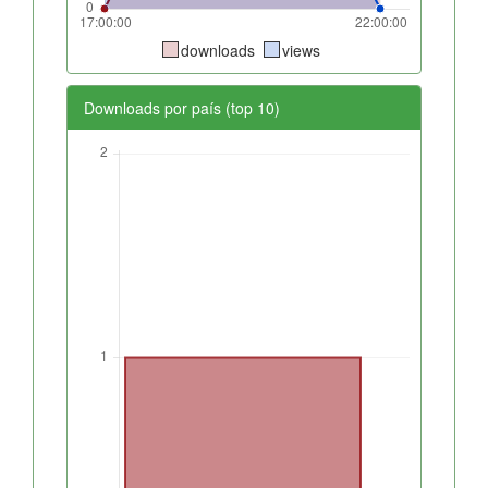
downloads
views
Downloads por país (top 10)