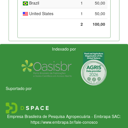
Brazil
1
50,00
United States
1
50,00
2
100,00
Indexado por
Suportado por
Empresa Brasileira de Pesquisa Agropecuária - Embrapa
SAC:
https://www.embrapa.br/fale-conosco