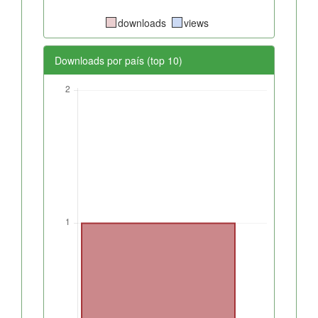
downloads
views
Downloads por país (top 10)