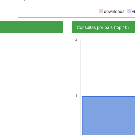
downloads
v
Consultas por país (top 10)