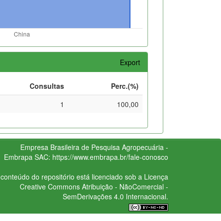
Export
Consultas
Perc.(%)
1
100,00
Empresa Brasileira de Pesquisa Agropecuária -
Embrapa
SAC:
https://www.embrapa.br/fale-conosco
conteúdo do repositório está licenciado sob a Licença
Creative Commons
Atribuição - NãoComercial -
SemDerivações 4.0 Internacional.