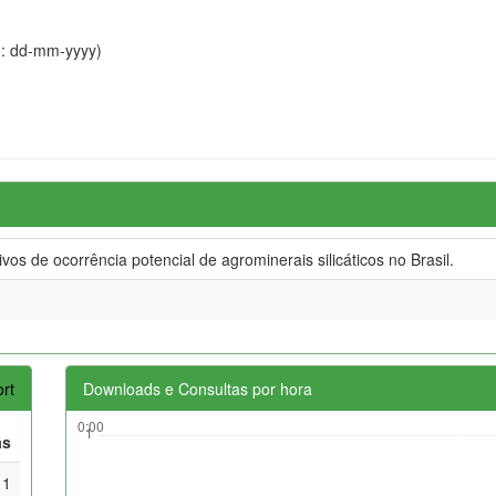
o: dd-mm-yyyy)
os de ocorrência potencial de agrominerais silicáticos no Brasil.
rt
Downloads e Consultas por hora
as
1