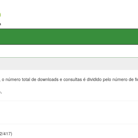
, o número total de downloads e consultas é dividido pelo número de f
.
22/417)