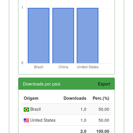
Downloads por país
Export
Origem
Downloads
Perc.(%)
Brazil
1,0
50,00
United States
1,0
50,00
2,0
100,00