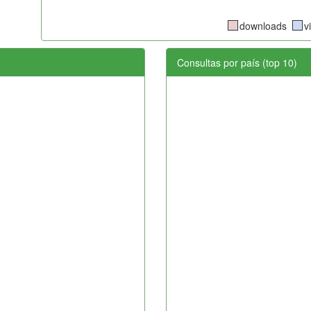
downloads
v
Consultas por país (top 10)