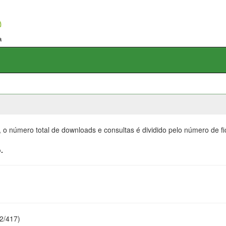
, o número total de downloads e consultas é dividido pelo número de f
.
22/417)