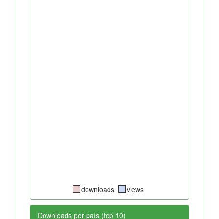
downloads
views
Downloads por país (top 10)