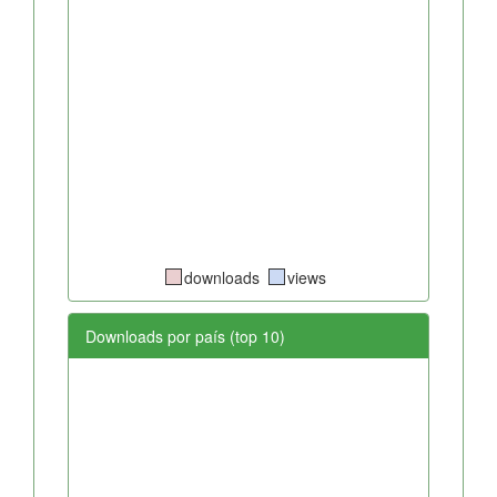
downloads
views
Downloads por país (top 10)