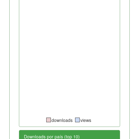
downloads
views
Downloads por país (top 10)