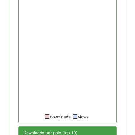
downloads
views
Downloads por país (top 10)