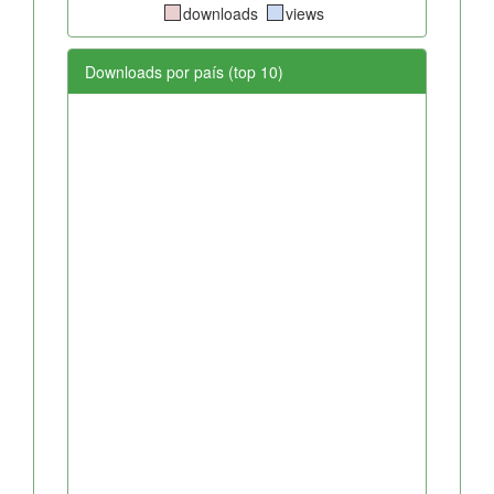
downloads
views
Downloads por país (top 10)