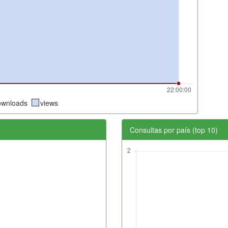
ownloads
views
Consultas por país (top 10)