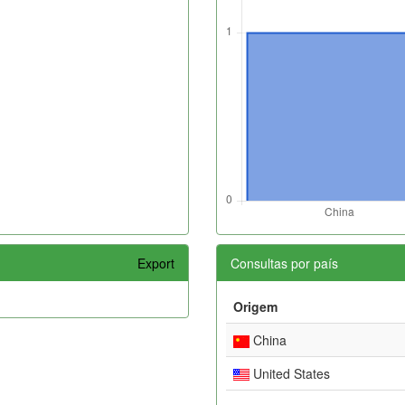
Export
Consultas por país
Origem
China
United States