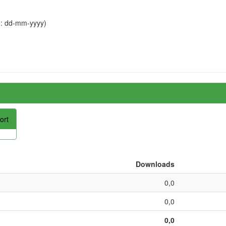
o: dd-mm-yyyy)
ort
Downloads
0,0
0,0
0,0