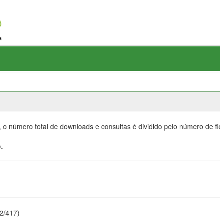
, o número total de downloads e consultas é dividido pelo número de f
.
22/417)