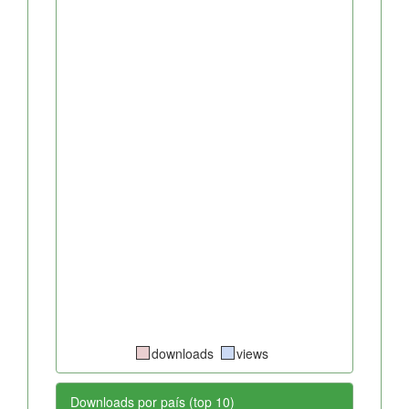
downloads
views
Downloads por país (top 10)