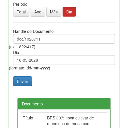
Período:
Total
Ano
Mês
Dia
Handle do Documento
(ex. 1822/417)
Dia
(formato: dd-mm-yyyy)
Documento
Título
:
BRS 397: nova cultivar de
mandioca de mesa com