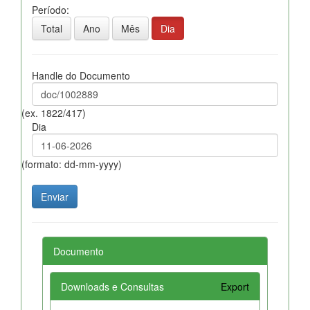
Período:
Total
Ano
Mês
Dia
Handle do Documento
(ex. 1822/417)
Dia
(formato: dd-mm-yyyy)
Documento
Downloads e Consultas
Export