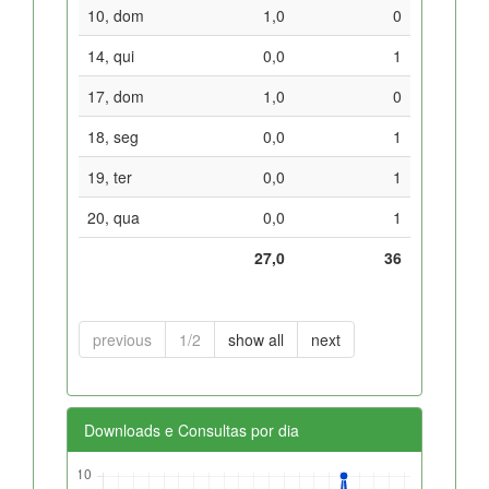
10, dom
1,0
0
14, qui
0,0
1
17, dom
1,0
0
18, seg
0,0
1
19, ter
0,0
1
20, qua
0,0
1
27,0
36
previous
1/2
show all
next
Downloads e Consultas por dia