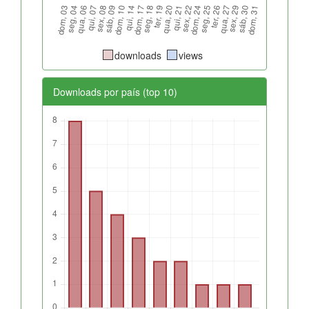
downloads
views
Downloads por país (top 10)