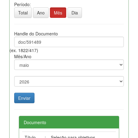
Período:
Total
Ano
Mês
Dia
Handle do Documento
(ex. 1822/417)
Mês/Ano
Documento
Título
:
Seleção para objetivos