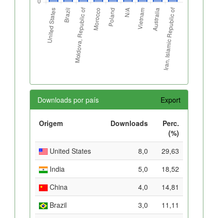
Downloads por país
Export
Origem
Downloads
Perc.
(%)
United States
8,0
29,63
India
5,0
18,52
China
4,0
14,81
Brazil
3,0
11,11