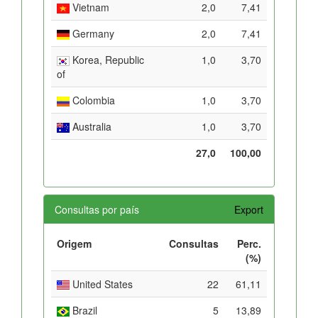
Vietnam
2,0
7,41
Germany
2,0
7,41
Korea, Republic
1,0
3,70
of
Colombia
1,0
3,70
Australia
1,0
3,70
27,0
100,00
Consultas por país
Export
Origem
Consultas
Perc.
(%)
United States
22
61,11
Brazil
5
13,89