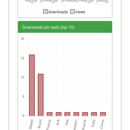
downloads
views
Downloads por país (top 10)