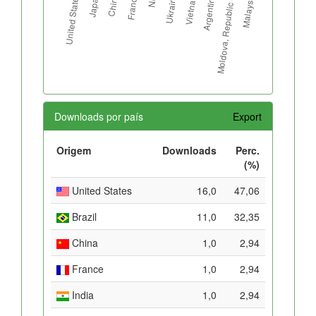
Downloads por país
Export
Origem
Downloads
Perc.
(%)
United States
16,0
47,06
Brazil
11,0
32,35
China
1,0
2,94
France
1,0
2,94
India
1,0
2,94