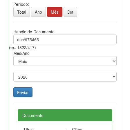
Período:
Total
Ano
Mês
Dia
Handle do Documento
(ex. 1822/417)
Mês/Ano
Documento
Título
:
Clima.