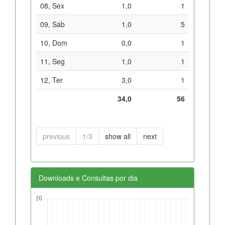
08, Sex
1,0
1
09, Sáb
1,0
5
10, Dom
0,0
1
11, Seg
1,0
1
12, Ter
3,0
1
34,0
56
previous
1/3
show all
next
Downloads e Consultas por dia