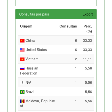
Consultas por país
Export
Origem
Consultas
Perc.
(%)
China
6
33,33
United States
6
33,33
Vietnam
2
11,11
Russian
1
5,56
Federation
N/A
1
5,56
Brazil
1
5,56
Moldova, Republic
1
5,56
of