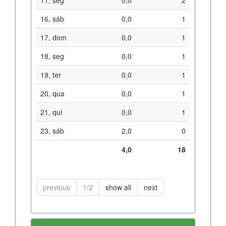
16, sáb
0,0
1
17, dom
0,0
1
18, seg
0,0
1
19, ter
0,0
1
20, qua
0,0
1
21, qui
0,0
1
23, sáb
2,0
0
4,0
18
previous
1/2
show all
next