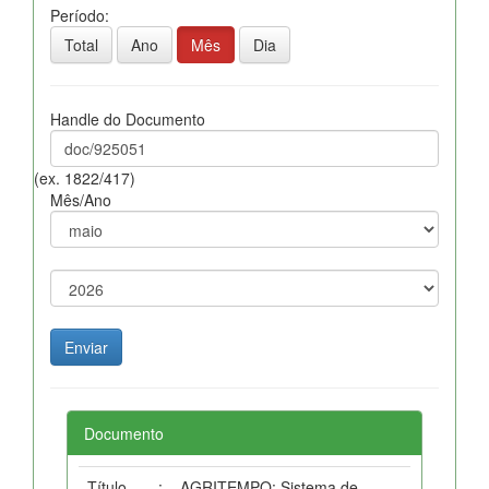
Período:
Total
Ano
Mês
Dia
Handle do Documento
(ex. 1822/417)
Mês/Ano
Documento
Título
:
AGRITEMPO: Sistema de