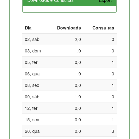
Dia
Downloads
Consultas
02, sáb
2,0
0
03, dom
1,0
0
05, ter
0,0
1
06, qua
1,0
0
08, sex
0,0
1
09, sáb
1,0
0
12, ter
0,0
1
15, sex
0,0
1
20, qua
0,0
3