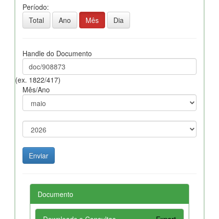
Período:
Total
Ano
Mês
Dia
Handle do Documento
(ex. 1822/417)
Mês/Ano
Documento
Downloads e Consultas
Export