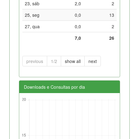
23, sáb
2,0
2
25, seg
0,0
13
27, qua
0,0
2
7,0
26
previous
1/2
show all
next
Downloads e Consultas por dia