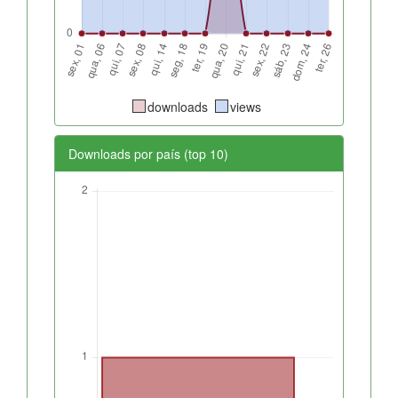
downloads
views
Downloads por país (top 10)