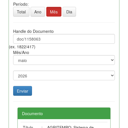
Período:
Total
Ano
Mês
Dia
Handle do Documento
(ex. 1822/417)
Mês/Ano
Documento
Título
:
AGRITEMPO: Sistema de