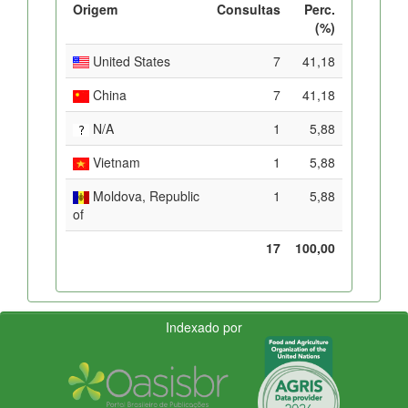
Origem
Consultas
Perc.
(%)
United States
7
41,18
China
7
41,18
N/A
1
5,88
Vietnam
1
5,88
Moldova, Republic
1
5,88
of
17
100,00
Indexado por