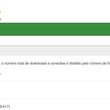
, o número total de downloads e consultas é dividido pelo número de f
.
22/417)