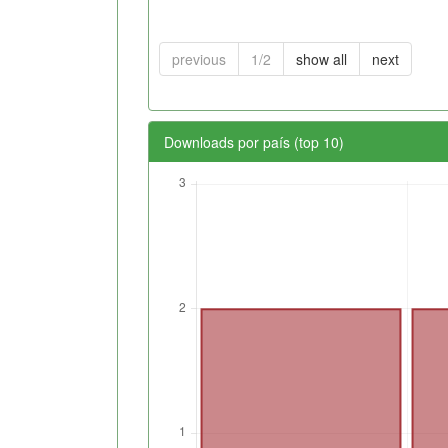
previous
1/2
show all
next
Downloads por país (top 10)