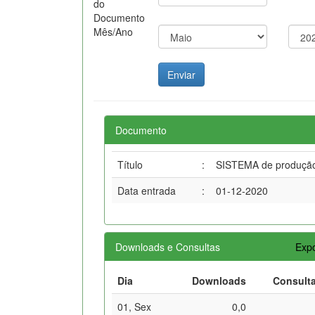
do
Documento
Mês/Ano
Documento
Título
:
SISTEMA de produção d
Data entrada
:
01-12-2020
Downloads e Consultas
Expo
Dia
Downloads
Consult
01, Sex
0,0