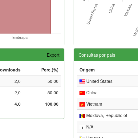
Export
Consultas por país
ownloads
Perc.(%)
Origem
2,0
50,00
United States
2,0
50,00
China
4,0
100,00
Vietnam
Moldova, Republic of
N/A
Uruguay