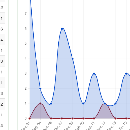
2
1
6
4
1
3
1
1
3
2
1
44