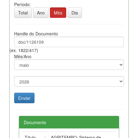
Período:
Total
Ano
Mês
Dia
Handle do Documento
(ex. 1822/417)
Mês/Ano
Documento
Título
:
AGRITEMPO: Sistema de