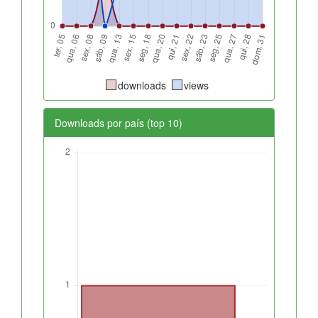
downloads
views
Downloads por país (top 10)