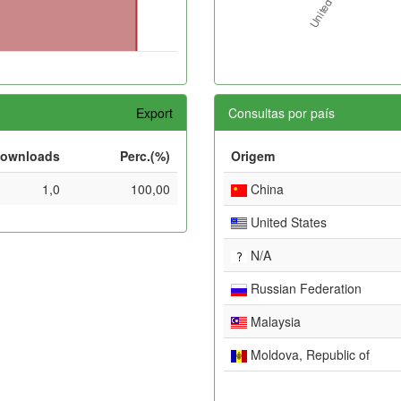
Export
Consultas por país
ownloads
Perc.(%)
Origem
1,0
100,00
China
United States
N/A
Russian Federation
Malaysia
Moldova, Republic of