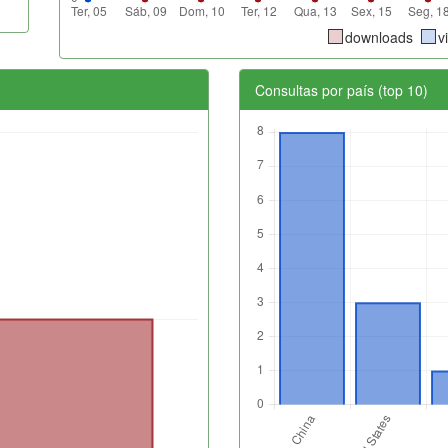
downloads
v
Consultas por país (top 10)