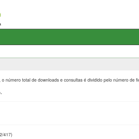
, o número total de downloads e consultas é dividido pelo número de f
.
22/417)