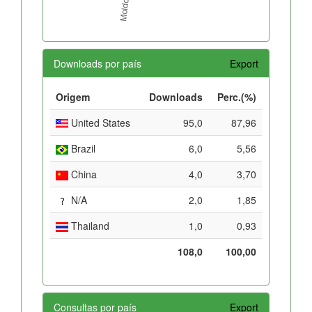
Downloads por país
Export
Origem
Downloads
Perc.(%)
United States
95,0
87,96
Brazil
6,0
5,56
China
4,0
3,70
N/A
2,0
1,85
Thailand
1,0
0,93
108,0
100,00
Consultas por país
Export