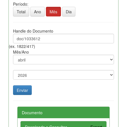
Período:
Total
Ano
Mês
Dia
Handle do Documento
(ex. 1822/417)
Mês/Ano
Documento
Downloads e Consultas
Export