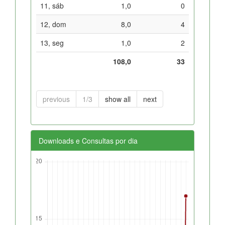
11, sáb
1,0
0
12, dom
8,0
4
13, seg
1,0
2
108,0
33
previous
1/3
show all
next
Downloads e Consultas por dia