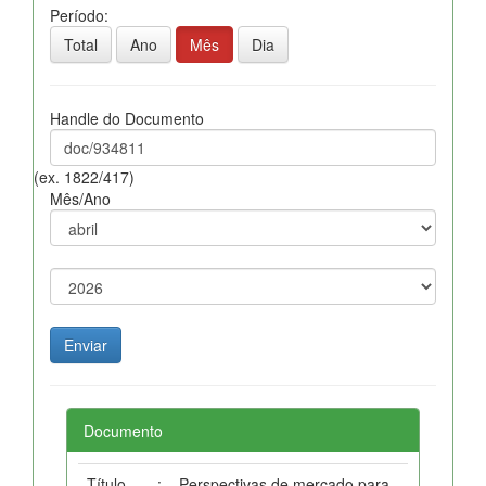
Período:
Total
Ano
Mês
Dia
Handle do Documento
(ex. 1822/417)
Mês/Ano
Documento
Título
:
Perspectivas de mercado para