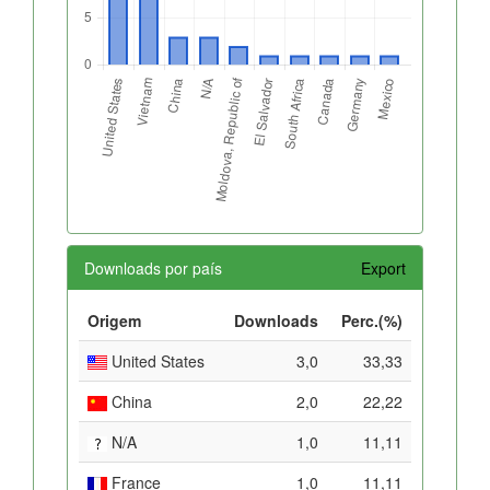
Downloads por país
Export
Origem
Downloads
Perc.(%)
United States
3,0
33,33
China
2,0
22,22
N/A
1,0
11,11
France
1,0
11,11