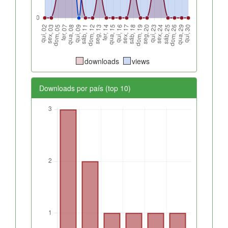
downloads
views
Downloads por país (top 10)